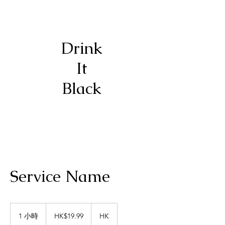
Drink
It
Black
Service Name
19.99
Hong
1 小時
1
HK$19.99
HK
Kong
dollars