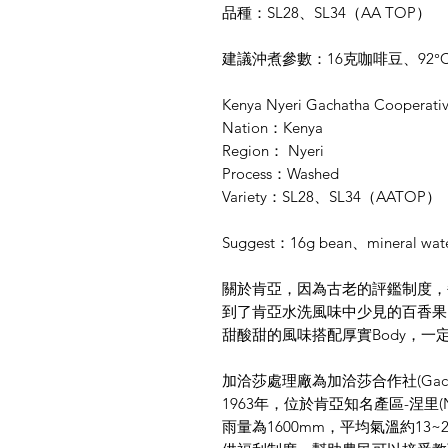
品種：SL28、SL34（AA TOP）
建議沖煮參數：16克咖啡豆、92°C 水
Kenya Nyeri Gachatha Cooperativ
Nation：Kenya
Region： Nyeri
Process：Washed
Variety：SL28、SL34（AATOP）
Suggest：16g bean、mineral wate
關於肯亞，因為古老的評鑑制度，
到了肯亞水洗風味中少見的百香果
甜酸甜的風味搭配厚實Body，一
加洽莎處理廠為加洽莎合作社(Gachath
1963年，位於肯亞知名產區-涅里(Nye
雨量為1600mm，平均氣溫約13~