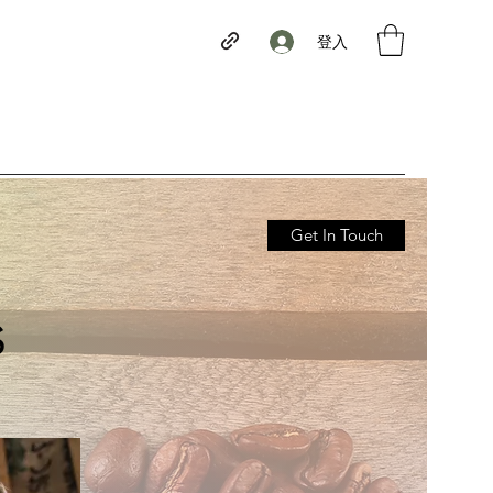
登入
Get In Touch
s